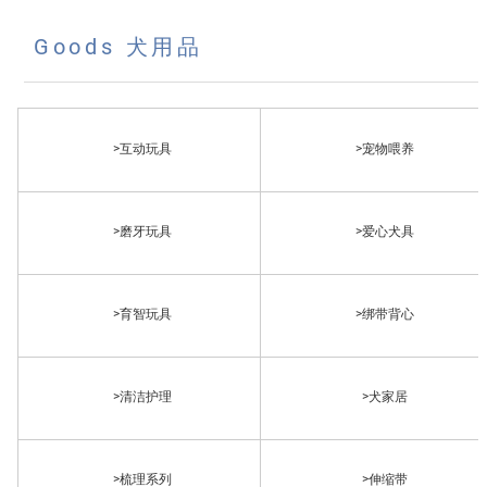
Goods 犬用品
>互动玩具
>宠物喂养
>磨牙玩具
>爱心犬具
>育智玩具
>绑带背心
>清洁护理
>犬家居
>梳理系列
>伸缩带