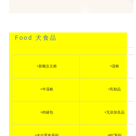
Food 犬食品
>新概念主粮
>湿粮
>半湿粮
>乳制品
>肉罐包
>无添加良品
>名仕零食系列
>纱”系列