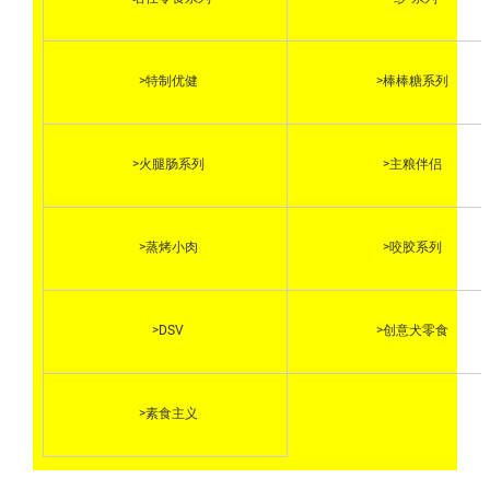
>特制优健
>棒棒糖系列
>火腿肠系列
>主粮伴侣
>蒸烤小肉
>咬胶系列
>DSV
>创意犬零食
>素食主义