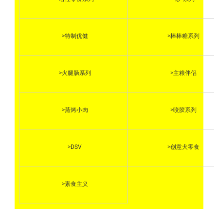
>特制优健
>棒棒糖系列
>火腿肠系列
>主粮伴侣
>蒸烤小肉
>咬胶系列
>DSV
>创意犬零食
>素食主义