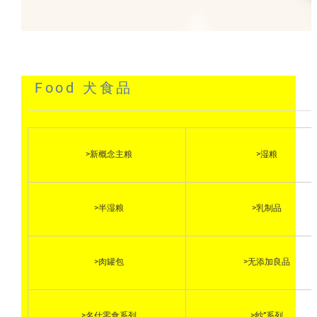
Food 犬食品
>新概念主粮
>湿粮
>半湿粮
>乳制品
>肉罐包
>无添加良品
>名仕零食系列
>纱”系列