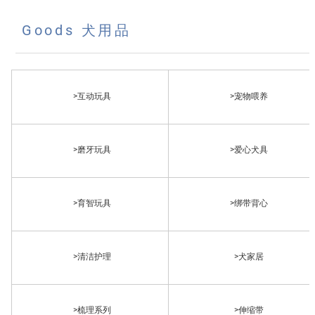
Goods 犬用品
>互动玩具
>宠物喂养
>磨牙玩具
>爱心犬具
>育智玩具
>绑带背心
>清洁护理
>犬家居
>梳理系列
>伸缩带